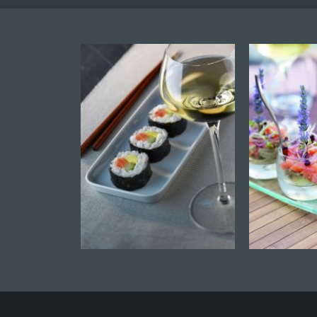
Atelier initiation à la dégustation
Atelier accords mets-vins
Atelier vigneron d'un jour
DOMAINE DU BOLLENBERG
SAINTE APOLLINE
Domaine Du Bollenberg, 68250 WESTH
Atelier vendangeur d'un jour
KOCH PIERRE ET FILS