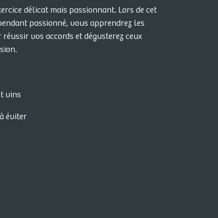
xercice délicat mais passionnant. Lors de cet
épendant passionné, vous apprendrez les
r réussir vos accords et dégusterez ceux
asion.
t vins
à éviter