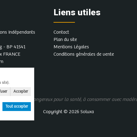
vigneron pour
Liens utiles
réserver une date
rons Indépendants
Contact
Plan du site
Plus d'infos et
z - BP 41541
Mentions Légales
autres dates
ex FRANCE
Conditions générales de vente
om
Contacter le
vigneron pour
site).
réserver une date
fuser
Accepter
us d'alcool est dangereux pour la santé, à consommer avec modér
Tout accepter
Copyright © 2026
Soluxa
Plus d'infos et
autres dates