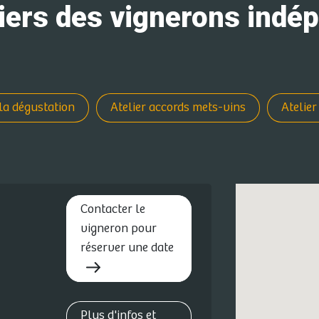
liers des vignerons indé
à la dégustation
Atelier accords mets-vins
Atelier
Contacter le
vigneron pour
réserver une date
Plus d'infos et