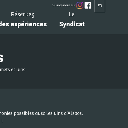
Suivez-nous sur
FR
Réservez
Le
des expériences
Syndicat
s
mets et vins
monies possibles avec les vins d’Alsace,
 !