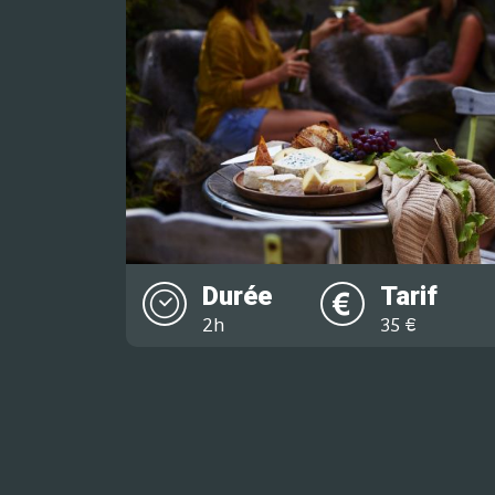
Durée
Tarif
2h
35 €