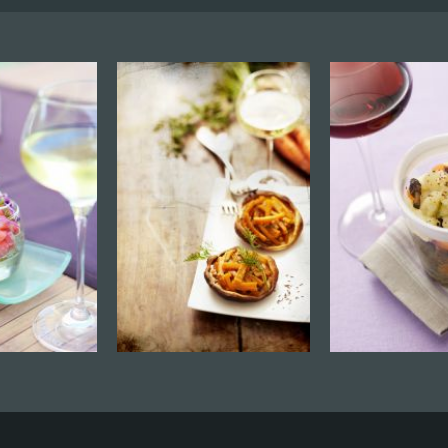
Plus d'infos et
autres dates
-CLOS
Contacter le
vigneron pour
ALTEN
réserver une date
Plus d'infos et
autres dates
Contacter le