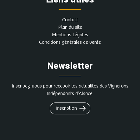
Plus d'infos et autres dates
Contact
Plan du site
DOMAINE TAPPE CHRISTIAN &
Mentions Légales
FILS
Conditions générales de vente
1, Faubourg Des Pierres, 68240 SIGOLSHEIM
Vendredi 3 juillet
Newsletter
Vendredi 17 juillet
Vendredi 24 juillet
Vendredi 31 juillet
Inscrivez-vous pour recevoir les actualités des Vignerons
Vendredi 7 août
Indépendants d’Alsace
Au programme : Petite balade apéritive, visite
Inscription
de cave et dégustation de 5 accords mets et
vins. Le tout commenté et animé par le
vigneron.