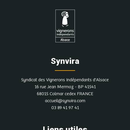
date
Plus d'infos et autres dates
Domaine SIEBERT - SCEA
L'ALTENBERG
Synvira
8 rue de Molsheim , 67120 WOLXHEIM
Vendredi 3 juillet
Syndicat des Vignerons Indépendants d'Alsace
Vendredi 10 juillet
16 rue Jean Mermoz - BP 41541
68015 Colmar cedex FRANCE
21 août : Apéro Gourmand au domaine
accueil@synvira.com
Contacter le vigneron pour réserver une
03 89 41 97 41
date
Liens utiles