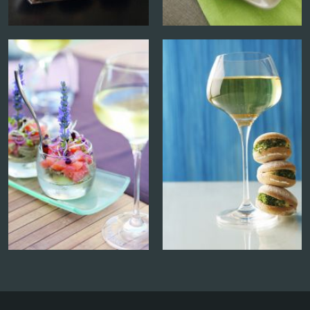
Plus d'infos et autres dates
DOMAINE WEINZAEPFEL
3 Rue de la Chapelle, 68360 SOULTZ HAUT-
RHIN
Vendredi 22 mai
Vendredi 12 juin
Vendredi 26 juin
5 mets cuisinés - 5 vins ! Au cœur de notre
domaine, nous vous partagerons notre univers.
Un moment d'échange en toute convivialité sur
des canapés palettes !
Contacter le vigneron pour réserver une