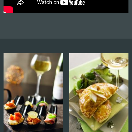
Fromages & Vins puis Brasero Gueuleton &
Vins
Contacter le vigneron pour réserver une
date
Plus d'infos et autres dates
HUCK CLEMENT
55 RUE PRINCIPALE, 67560 ROSENWILLER
Vendredi 24 juillet
Vendredi 7 août
Contacter le vigneron pour réserver une
date