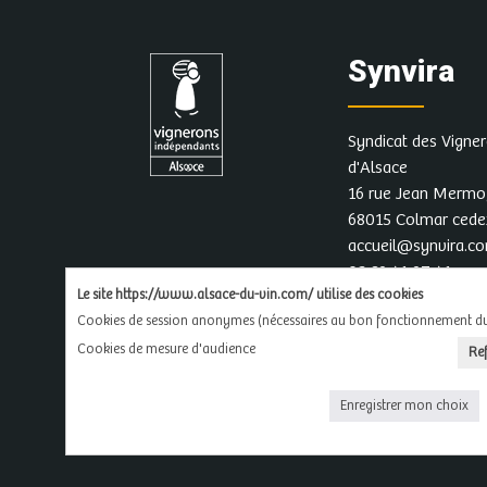
Synvira
Syndicat des Vigne
d'Alsace
16 rue Jean Mermo
68015 Colmar ced
accueil@synvira.c
03 89 41 97 41
Le site https://www.alsace-du-vin.com/ utilise des cookies
Cookies de session anonymes (nécessaires au bon fonctionnement du 
Cookies de mesure d'audience
Re
L'ab
Enregistrer mon choix