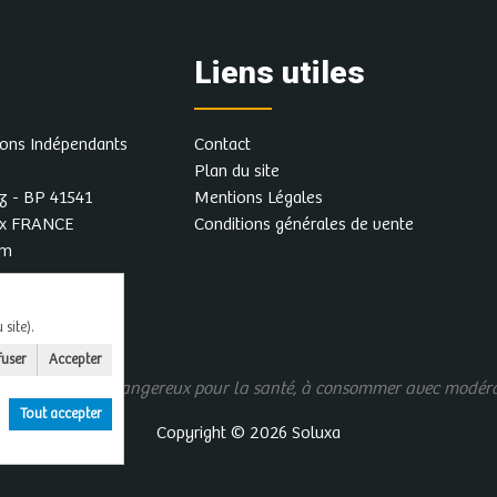
Liens utiles
rons Indépendants
Contact
Plan du site
z - BP 41541
Mentions Légales
ex FRANCE
Conditions générales de vente
om
site).
fuser
Accepter
us d'alcool est dangereux pour la santé, à consommer avec modér
Tout accepter
Copyright © 2026
Soluxa