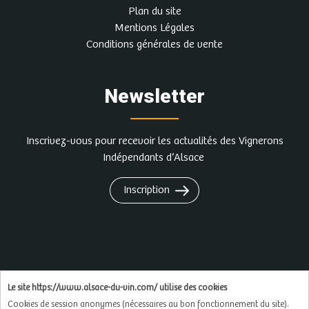
Plan du site
Mentions Légales
Conditions générales de vente
Newsletter
Inscrivez-vous pour recevoir les actualités des Vignerons
Indépendants d’Alsace
Inscription
L'abus d'alcool est dangereux pour la santé, à
Le site https://www.alsace-du-vin.com/ utilise des cookies
consommer avec modération
Cookies de session anonymes (nécessaires au bon fonctionnement du site).