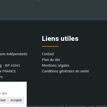
Liens utiles
rons Indépendants
Contact
Plan du site
z - BP 41541
Mentions Légales
ex FRANCE
Conditions générales de vente
om
site).
fuser
Accepter
us d'alcool est dangereux pour la santé, à consommer avec modér