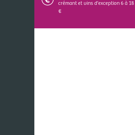
crémant et vins d'exception 6 à 18
€