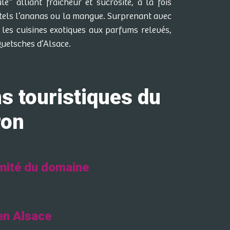
lé“ alliant fraîcheur et sucrosité, à la fois
s, tels l’ananas ou la mangue. Surprenant avec
 les cuisines exotiques aux parfums relevés,
uetsches d’Alsace.
 touristiques du
ron
mité du domaine
 en Alsace