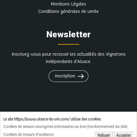
Mentions Légales
Conditions générales de vente
Newsletter
Inscrivez-vous pour recevoir les actualités des Vignerons
Indépendants d’Alsace
Inscription
L'abus d'alcool est dangereux pour la santé, à
Le site https://www.alsace-du-vin.com/ utilise des cookies
consommer avec modération
Cookies de session anonymes (nécessaires au bon fonctionnement du site).
Cookies de mesure d'audience
Refuser
Accepter