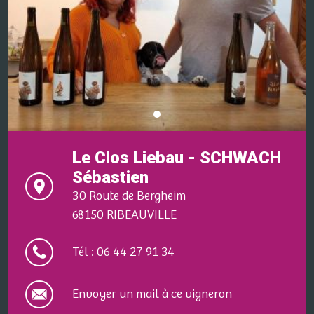
Le Clos Liebau - SCHWACH
Sébastien
30 Route de Bergheim
68150 RIBEAUVILLE
Tél : 06 44 27 91 34
Envoyer un mail à ce vigneron