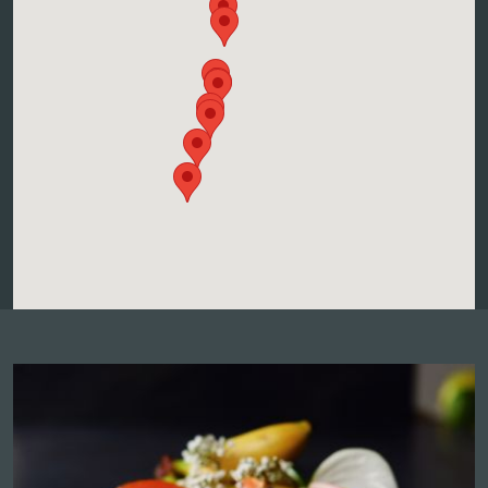
1 Brunnmattweg, 68420 GUEBERSCHWIHR
Atelier vendangeur d'un jour
Contacter le vigneron pour réserver une
date
Réservation en ligne
Plus d'infos et autres dates
DOMAINE BORES
15, Lieu-Dit Leh 30M Après Le Panneau
Reichsfeld : Chemin À Droite, 67140
REICHSFELD