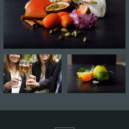
Atelier vendangeur d'un jour
Contacter le vigneron pour réserver une
date
Plus d'infos et autres dates
DOMAINE AIMÉ STENTZ
37, Rue Herzog, 68920 WETTOLSHEIM
Atelier vendangeur d'un jour
Contacter le vigneron pour réserver une
date
Réservation en ligne