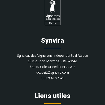
Plus d'infos et autres dates
DOMAINE DU BOLLENBERG-
CLOS SAINTE APOLLINE
Synvira
Domaine Du Bollenberg, 68250 WESTHALTEN
Atelier vendangeur d'un jour
Syndicat des Vignerons Indépendants d'Alsace
Contacter le vigneron pour réserver une
16 rue Jean Mermoz - BP 41541
date
68015 Colmar cedex FRANCE
accueil@synvira.com
03 89 41 97 41
Plus d'infos et autres dates
Liens utiles
Domaine SIEBERT - SCEA