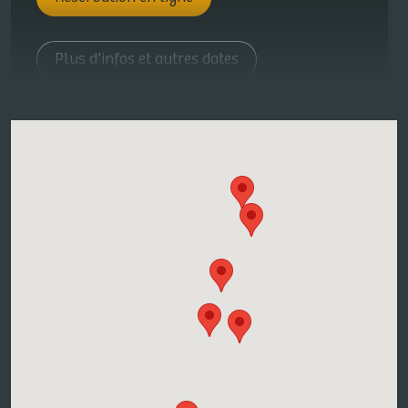
Plus d'infos et autres dates
DOMAINE FRITZ-SCHMITT
1, Rue Des Châteaux, 67530 OTTROTT
Atelier vendangeur d'un jour
Contacter le vigneron pour réserver une
date
Plus d'infos et autres dates
DOMAINE GUETH