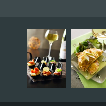
Vendredi 19 juin
Vendredi 19 juin à 19h : soirée créole. Ac
mets et vins, rouge et blanc. Vendredi 24 j
19h : voyage en Italie. Limité à 30 person
Réservation obligatoire.
DOMAINE SPIELMANN SYLV
2, Rue De Thannenkirch, 68750 BERGHE
Vendredi 19 juin
Apéro gourmand itinérant : Venez découv
vins à travers un circuit qui en retracera 
différentes étapes : de la naissance du jus