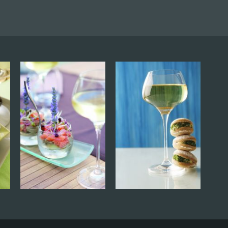
VI-
cords
RESA_BUTTON
uillet à
nes.
More info and
dates
IE
Contact the
IM
winegrower and
book a date
VI-
rir nos
RESA_BUTTON
les
 à la