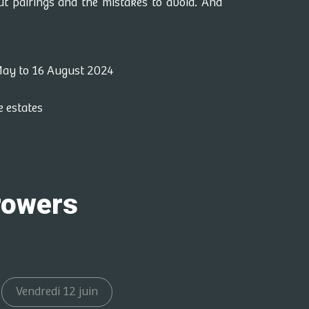
t pairings and the mistakes to avoid. And
 May to 16 August 2024
e estates
growers
Vendredi 12 juin