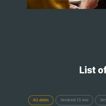
List o
All dates
Vendredi 15 mai
Ven