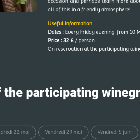
occasion and perhaps learn more abou
all of this in a friendly atmosphere!
Useful information
Dates
: Every Friday evening, from 10
Price : 32
€ / person
On reservation at the participating win
f the participating wine
dredi 22 mai
Vendredi 29 mai
Vendredi 5 juin