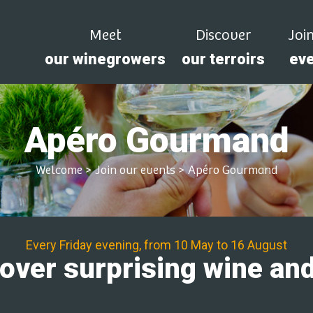
Meet
Discover
Joi
our winegrowers
our terroirs
ev
Apéro Gourmand
Welcome
>
Join our events
>
Apéro Gourmand
Every Friday evening, from 10 May to 16 August
ver surprising wine and