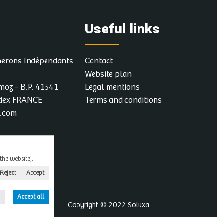
ge en
More info and
t enfin,
Useful links
dates
nerons Indépendants
Contact
Website plan
moz - B.P. 41541
Legal mentions
edex FRANCE
Terms and conditions
a.com
the website).
Reject
Accept
e
Accept all
Copyright © 2022
Soluxa