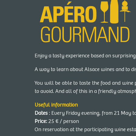
SCHNEIDER XAVIER
42 RUE DU NORD, 68420 GUEBERSCHW
Vendredi 19 juin
Enjoy a tasty experience based on surprising
Venez vivre une soirée gourmande au cœ
notre domaine, pour redécouvrir nos vin
A way to learn about Alsace wines and to d
travers des accords mets-vins surprenan
animations conviviales !
You will be able to taste the food and wine
to avoid. And all of this in a friendly atmosp
Useful information
Dates
: Every Friday evening, from 21 May 
DOMAINE AIMÉ STENTZ
Price:
25 € / person
37, Rue Herzog, 68920 WETTOLSHEIM
On reservation at the participating wine est