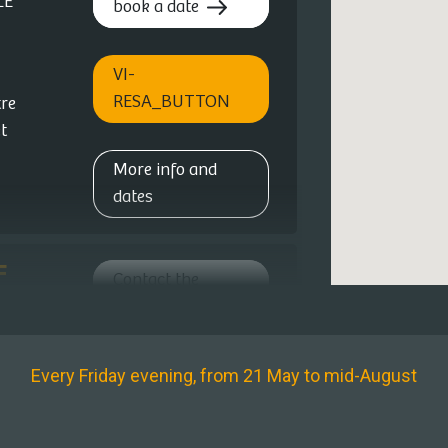
LE
book a date
VI-
RESA_BUTTON
tre
t
More info and
dates
F
Contact the
winegrower and
book a date
Every Friday evening, from 21 May to mid-August
More info and
dates
 & Vins