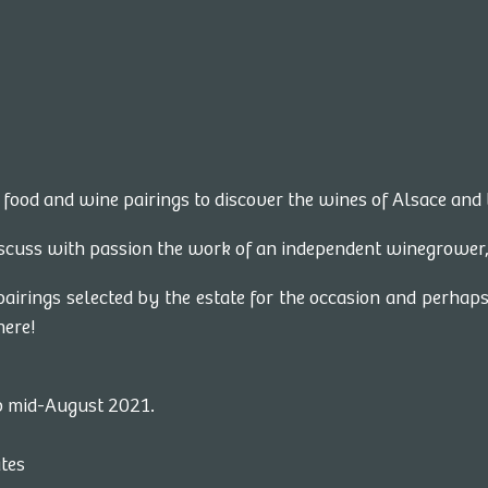
Contact the
IHR
winegrower and
book a date
 food and wine pairings to discover the wines of Alsace and t
VI-
ur de
RESA_BUTTON
s à
iscuss with passion the work of an independent winegrower,
ts et des
 pairings selected by the estate for the occasion and perhap
More info and
here!
dates
to mid-August 2021.
Contact the
winegrower and
ates
book a date