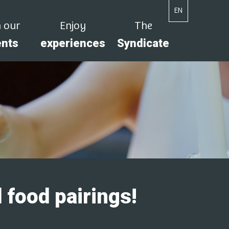
EN
n our
Enjoy
The
ents
experiences
Syndicate
 food pairings!