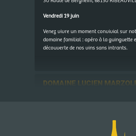
30 Route de Bergheim, 68150 RIBEAUVIL
Vendredi 19 juin
Venez vivre un moment convivial sur no
domaine familial : apéro à la guinguette e
découverte de nos vins sans intrants.
DOMAINE LUCIEN MARZOL
30, Rue Du Schauenberg, 68420
VOEGTLINSHOFFEN
Vendredi 19 juin
Fromages & Vins puis Brasero Gueuleton