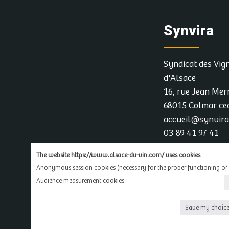
sortie du pressoir, en passant par l’éleva
fûts en cave, l’étiquetage et l’emballage e
Synvira
la conservation des bouteilles dans mon
œnothèque personnelle.
Syndicat des Vig
d'Alsace
16, rue Jean Mer
68015 Colmar c
accueil@synvir
03 89 41 97 41
The website https://www.alsace-du-vin.com/ uses cookies
Facebook
Anonymous session cookies (necessary for the proper functioning of 
Audience measurement cookies
Save my choic