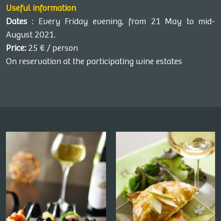
Useful information
More info and dates
Dates
: Every Friday evening, from 21 May to mid-
August 2021.
Price:
25 € / person
SCHUELLER MAURICE
On reservation at the participating wine estates
17, Rue Basse, 68420 GUEBERSCHWIHR
Vendredi 31 juillet
Contact the winegrower and book a date
More info and dates