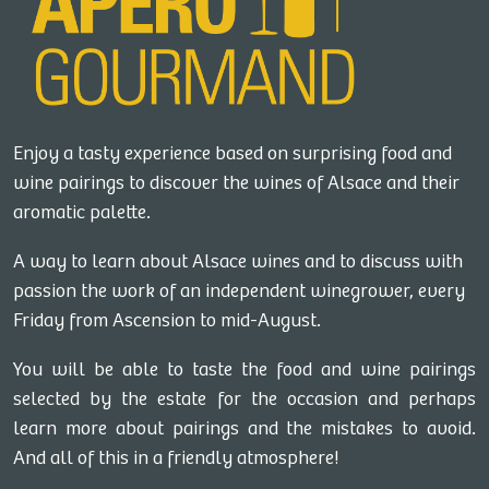
More info and dates
DOMAINE TAPPE CHRISTIAN &
Enjoy a tasty experience based on surprising food and
FILS
wine pairings to discover the wines of Alsace and their
1, Faubourg Des Pierres, 68240 SIGOLSHEIM
aromatic palette.
Vendredi 31 juillet
A way to learn about Alsace wines and to discuss with
passion the work of an independent winegrower, every
Au programme : Petite balade apéritive, visite
Friday from Ascension to mid-August.
de cave et dégustation de 5 accords mets et
vins. Le tout commenté et animé par le
You will be able to taste the food and wine pairings
vigneron.
selected by the estate for the occasion and perhaps
Contact the winegrower and book a date
learn more about pairings and the mistakes to avoid.
And all of this in a friendly atmosphere!