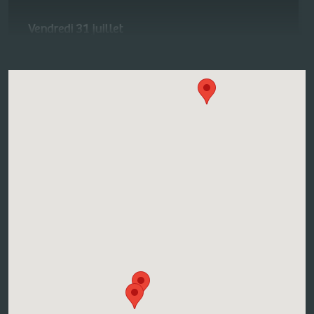
Vendredi 31 juillet
Apéro gourmand itinérant : Venez découvrir nos
vins à travers un circuit qui en retracera les
différentes étapes : de la naissance du jus à la
sortie du pressoir, en passant par l’élevage en
fûts en cave, l’étiquetage et l’emballage et enfin,
la conservation des bouteilles dans mon
œnothèque personnelle.
Contact the winegrower and book a date
VI-RESA_BUTTON