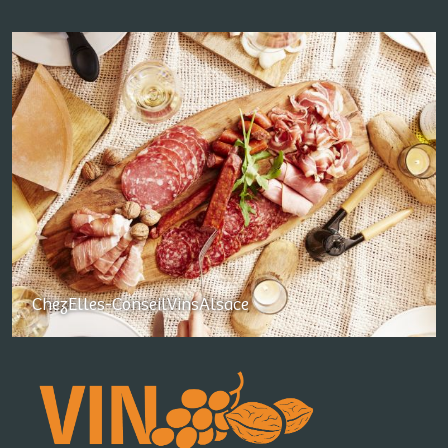
ChezElles-ConseilVinsAlsace