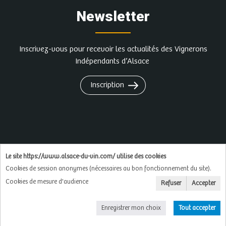
Newsletter
Inscrivez-vous pour recevoir les actualités des Vignerons
Indépendants d’Alsace
Inscription
L'abus d'alcool est dangereux pour la santé, à
Le site https://www.alsace-du-vin.com/ utilise des cookies
consommer avec modération
Cookies de session anonymes (nécessaires au bon fonctionnement du site).
Cookies de mesure d'audience
Refuser
Accepter
Copyright © 2026
Soluxa
Enregistrer mon choix
Tout accepter