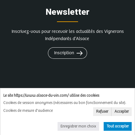
Newsletter
Inscrivez-vous pour recevoir les actualités des Vignerons
Indépendants d’Alsace
Inscription
L'abus d'alcool est dangereux pour la santé, à
Le site https://www.alsace-du-vin.com/ utilise des cookies
consommer avec modération
Cookies de session anonymes (nécessaires au bon fonctionnement du site).
Cookies de mesure d'audience
Refuser
Accepter
Copyright © 2026
Soluxa
Enregistrer mon choix
Tout accepter