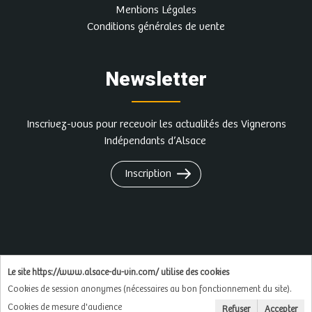
Mentions Légales
Conditions générales de vente
Newsletter
Inscrivez-vous pour recevoir les actualités des Vignerons
Indépendants d’Alsace
Inscription
L'abus d'alcool est dangereux pour la santé, à
Le site https://www.alsace-du-vin.com/ utilise des cookies
consommer avec modération
Cookies de session anonymes (nécessaires au bon fonctionnement du site).
Cookies de mesure d'audience
Refuser
Accepter