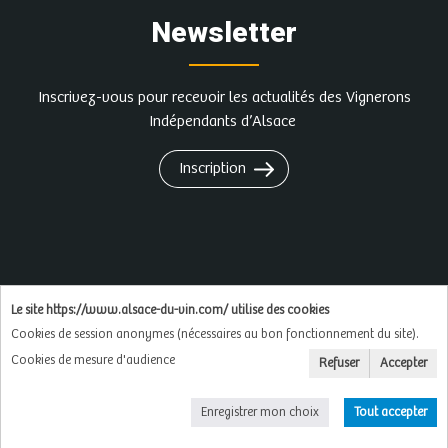
Newsletter
Inscrivez-vous pour recevoir les actualités des Vignerons
Indépendants d’Alsace
Inscription
L'abus d'alcool est dangereux pour la santé, à
Le site https://www.alsace-du-vin.com/ utilise des cookies
consommer avec modération
Cookies de session anonymes (nécessaires au bon fonctionnement du site).
Cookies de mesure d'audience
Refuser
Accepter
Copyright © 2026
Soluxa
Enregistrer mon choix
Tout accepter