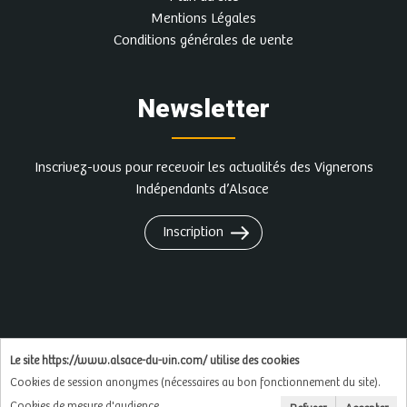
Mentions Légales
Conditions générales de vente
Newsletter
Inscrivez-vous pour recevoir les actualités des Vignerons
Indépendants d’Alsace
Inscription
L'abus d'alcool est dangereux pour la santé, à
Le site https://www.alsace-du-vin.com/ utilise des cookies
consommer avec modération
Cookies de session anonymes (nécessaires au bon fonctionnement du site).
Cookies de mesure d'audience