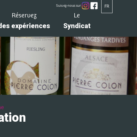
Suivez-nous sur
FR
Réservez
Le
des expériences
Syndicat
ne
ation