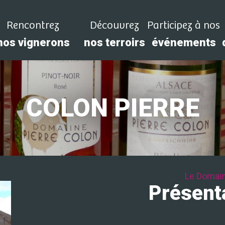
Rencontrez
Découvrez
Participez à nos
nos vignerons
nos terroirs
événements
COLON PIERRE
Le Domai
Présent