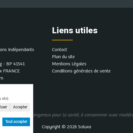
Liens utiles
rons Indépendants
Contact
Plan du site
z - BP 41541
Mentions Légales
ex FRANCE
Conditions générales de vente
om
site).
fuser
Accepter
us d'alcool est dangereux pour la santé, à consommer avec modér
Tout accepter
Copyright © 2026
Soluxa