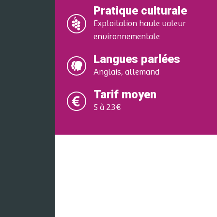
Pratique culturale
Exploitation haute valeur
environnementale
Langues parlées
Anglais, allemand
Tarif moyen
5 à 23€