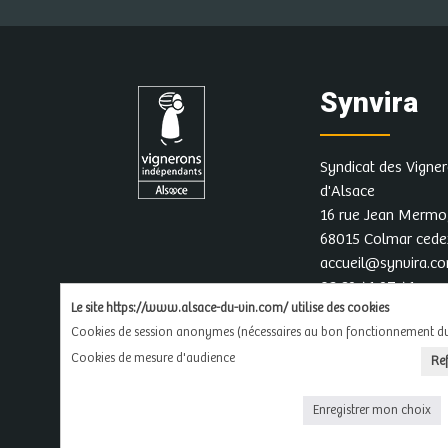
Synvira
Syndicat des Vigne
d'Alsace
16 rue Jean Mermo
68015 Colmar ced
accueil@synvira.c
03 89 41 97 41
Le site https://www.alsace-du-vin.com/ utilise des cookies
Cookies de session anonymes (nécessaires au bon fonctionnement du 
Cookies de mesure d'audience
Re
L'ab
Enregistrer mon choix