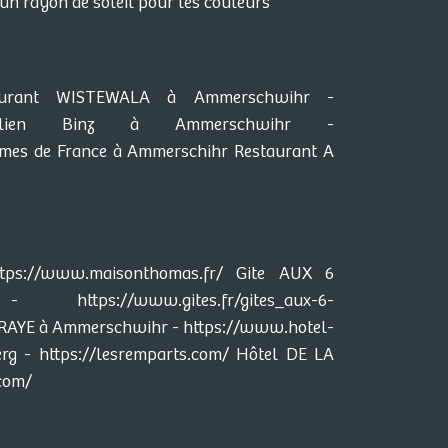
un rayon de soleil pour les couleurs
aurant WISTEWALA à Ammerschwihr -
t Julien Binz à Ammerschwihr -
Armes de France à Ammerschihr Restaurant A
s://www.maisonthomas.fr/ Gite AUX 6
s://www.gites.fr/gites_aux-6-
RAYE à Ammerschwihr - https://www.hotel-
rg - https://lesremparts.com/ Hôtel DE LA
com/