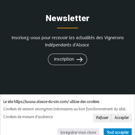
Newsletter
Inscrivez-vous pour recevoir les actualités des Vignerons
Indépendants d’Alsace
Inscription
L'abus d'alcool est dangereux pour la santé, à
Le site https://www.alsace-du-vin.com/ utilise des cookies
consommer avec modération
Cookies de session anonymes (nécessaires au bon fonctionnement du site).
Cookies de mesure d'audience
Refuser
Accepter
Copyright © 2026
Soluxa
Enregistrer mon choix
Tout accepter