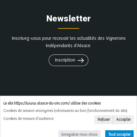
Newsletter
Inscrivez-vous pour recevoir les actualités des Vignerons
Indépendants d’Alsace
Inscription
L'abus d'alcool est dangereux pour la santé, à
Le site https://www.alsace-du-vin.com/ utilise des cookies
consommer avec modération
Cookies de session anonymes (nécessaires au bon fonctionnement du site).
Cookies de mesure d'audience
Refuser
Accepter
Copyright © 2026
Soluxa
Enregistrer mon choix
Tout accepter