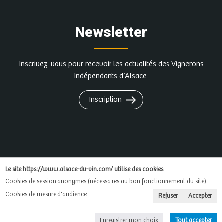
Newsletter
Inscrivez-vous pour recevoir les actualités des Vignerons
Indépendants d’Alsace
Inscription
L'abus d'alcool est dangereux pour la santé, à
Le site https://www.alsace-du-vin.com/ utilise des cookies
consommer avec modération
Cookies de session anonymes (nécessaires au bon fonctionnement du site).
Cookies de mesure d'audience
Refuser
Accepter
Copyright © 2026
Soluxa
Enregistrer mon choix
Tout accepter