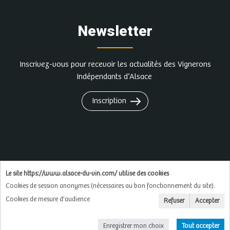
Newsletter
Inscrivez-vous pour recevoir les actualités des Vignerons
Indépendants d’Alsace
Inscription
L'abus d'alcool est dangereux pour la santé, à
Le site https://www.alsace-du-vin.com/ utilise des cookies
consommer avec modération
Cookies de session anonymes (nécessaires au bon fonctionnement du site).
Cookies de mesure d'audience
Refuser
Accepter
Copyright © 2026
Soluxa
Enregistrer mon choix
Tout accepter