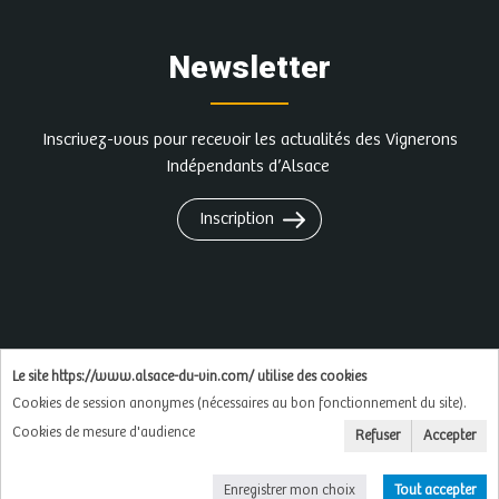
Newsletter
Inscrivez-vous pour recevoir les actualités des Vignerons
Indépendants d’Alsace
Inscription
L'abus d'alcool est dangereux pour la santé, à
Le site https://www.alsace-du-vin.com/ utilise des cookies
consommer avec modération
Cookies de session anonymes (nécessaires au bon fonctionnement du site).
Cookies de mesure d'audience
Refuser
Accepter
Copyright © 2026
Soluxa
Enregistrer mon choix
Tout accepter