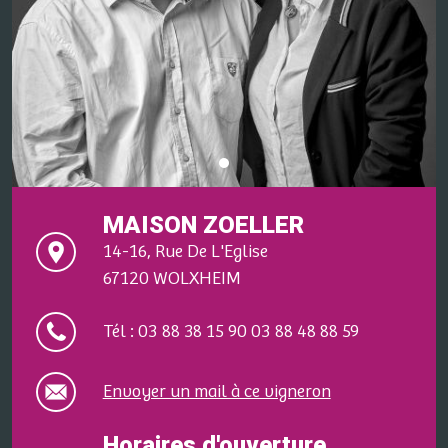
MAISON ZOELLER
14-16, Rue De L'Eglise
67120 WOLXHEIM
Tél : 03 88 38 15 90 03 88 48 88 59
Envoyer un mail à ce vigneron
Horaires d'ouverture