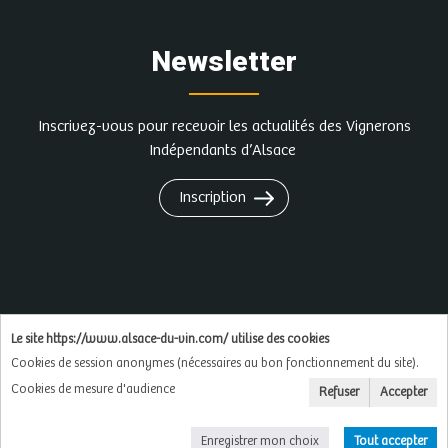
Newsletter
Inscrivez-vous pour recevoir les actualités des Vignerons
Indépendants d’Alsace
Inscription
L'abus d'alcool est dangereux pour la santé, à
Le site https://www.alsace-du-vin.com/ utilise des cookies
consommer avec modération
Cookies de session anonymes (nécessaires au bon fonctionnement du site).
Cookies de mesure d'audience
Refuser
Accepter
Copyright © 2026
Soluxa
Enregistrer mon choix
Tout accepter