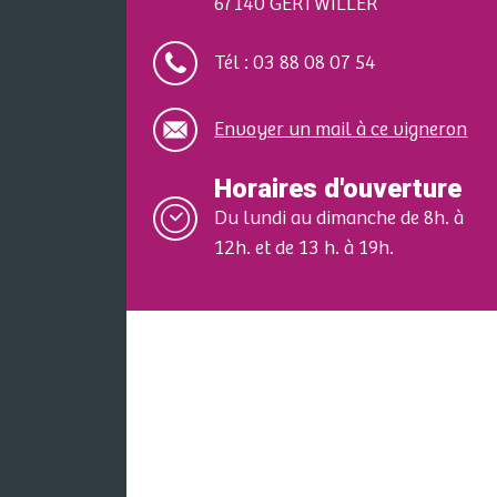
67140 GERTWILLER
Tél : 03 88 08 07 54
Envoyer un mail à ce vigneron
Horaires d'ouverture
Du lundi au dimanche de 8h. à
12h. et de 13 h. à 19h.