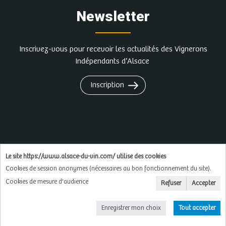
Newsletter
Inscrivez-vous pour recevoir les actualités des Vignerons
Indépendants d’Alsace
Inscription
L'abus d'alcool est dangereux pour la santé, à
Le site https://www.alsace-du-vin.com/ utilise des cookies
consommer avec modération
Cookies de session anonymes (nécessaires au bon fonctionnement du site).
Cookies de mesure d'audience
Refuser
Accepter
Copyright © 2026
Soluxa
Enregistrer mon choix
Tout accepter